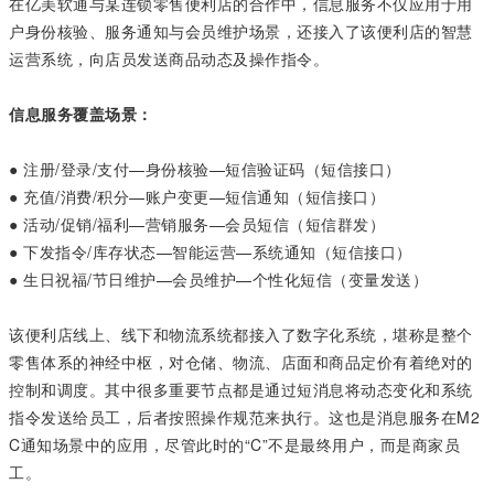
在亿美软通与某连锁零售便利店的合作中，信息服务不仅应用于用
户身份核验、服务通知与会员维护场景，还接入了该便利店的智慧
运营系统，向店员发送商品动态及操作指令。
信息服务覆盖场景：
● 注册/登录/支付—身份核验—短信验证码（短信接口）
● 充值/消费/积分—账户变更—短信通知（短信接口）
● 活动/促销/福利—营销服务—会员短信（短信群发）
● 下发指令/库存状态—智能运营—系统通知（短信接口）
● 生日祝福/节日维护—会员维护—个性化短信（变量发送）
该便利店线上、线下和物流系统都接入了数字化系统，堪称是整个
零售体系的神经中枢，对仓储、物流、店面和商品定价有着绝对的
控制和调度。其中很多重要节点都是通过短消息将动态变化和系统
指令发送给员工，后者按照操作规范来执行。这也是消息服务在M2
C通知场景中的应用，尽管此时的“C”不是最终用户，而是商家员
工。