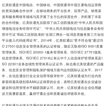
亿美软通是中国电信、中国移动、中国联通等中国主要电信运营商
的资深战略合作伙伴，在移动商务的平台技术、应用产品、销售渠
道和服务网络等领域与其开展了全方位的深度合作，并积累了丰富
的合作经验。亿美软通先后获得了由工信部颁发的“中华人民共和国
增值电信业务经营许可证”、“中华人民共和国电信与信息服务业务经
营许可证”和由工信部批准的“全国三网合一短消息类服务第三方短信
平台接入代码使用证书”。2014年，亿美软通以“零不符合项”通过IS
O 27001信息安全管理体系的认证审核，随后又取得ISO 9001质量
管理体系、ISO/IEC 20000-1服务管理体系、ISO/IEC 27701隐私
信息管理体系、ISO/IEC 27018公有云中个人信息保护管理体系及I
SO 22301业务连续性管理体系认证证书，标志着亿美软通的产品服
务、信息安全管理和隐私保护领域方面均达到国际认证水平。2017
年，在信息通信行业企业信用等级评价中，亿美软通成为行业内首
家获得最高级别双AAA认证殊荣的企业，表明亿美软通在企业诚信
建设和信用管理水平颇获国家认可。此外，亿美软通在企业信用建
设方面屡获嘉奖，赢得守重企业和质量诚信评级双丰收。
亿美软通与全球主流通信技术提供商建立有紧密的战略合作关系，