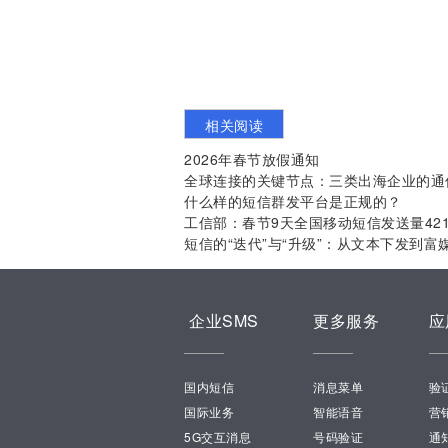
相关阅读
2026年春节放假通知
全球连接的关键节点：三类出海企业的通
什么样的短信群发平台是正规的？
工信部：春节9天全国移动短信发送量42
短信的“迭代”与“升级”：从文本下发到富
企业SMS
更多服务
应
国内短信
消息菜单
验
国际业务
智能语音
营
5G交互消息
号码验证
通