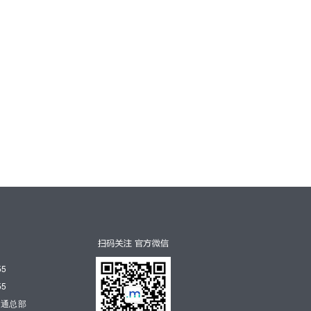
55
55
软通总部