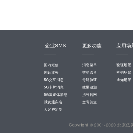
企业SMS
更多功能
应用场
国内短信
消息菜单
验证场景
国际业务
智能语音
营销场景
5G交互消息
号码验证
通知场景
5G卡片消息
效果追溯
5G富媒体消息
携号转网
满意通实名
空号筛查
大客户定制
Copyright © 2001-202